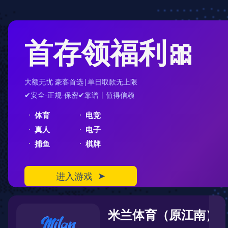
unconditional@icloud.com
沈阳市和平区三好
落地项目
落地项目
首页