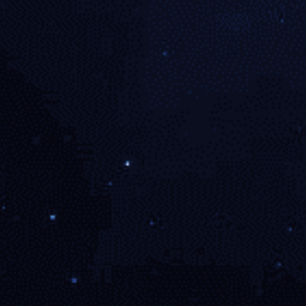
总结：
综上所述，2016年黄蜂与魔术之间精彩对决
景，到关键人物，再到精妙战术布局，每个环
人物与事件交织形成了一幅生动画卷，让人久
化。
最后，希望这样的经典赛事能够继续吸引更多
事，并期待下一次更加令人振奋的新篇章！
上一篇