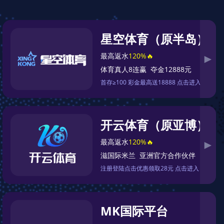
集团服务
接洽
www必赢国际
询价