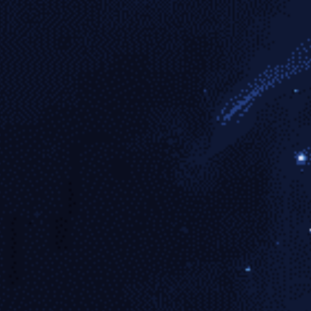
与此同时，魔术队也有其亮眼表现。在内线位
仅有效控制篮板，还能利用身体优势完成多次
作出了重大贡献。
此外，两支球队还有其他角色球员同样不容忽
变局势，让整场比赛更具戏剧性。这些关键人
关重要的角色。
3、战术布局与执行
本场比赛中，两位主教练分别采取了不同风格
和外线投射来撕裂魔术防线。他们充分利用外
且，在防守端，他们强调加强对内线突破者的
相对来说，魔术队则采取了一种较为稳健的方
寻求二次进攻。同时，他们尝
www必赢国际
快速反击时，魔术则努力提升防守强度，以期