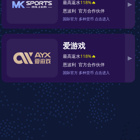
导航
解读
437bwin必赢国