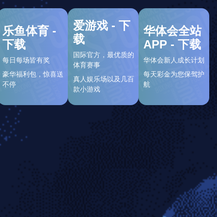
落地项目
公司快讯
集团服务
接洽
www必赢国际
热门资讯