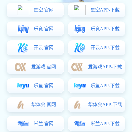
CBA精彩对决江苏队与
新疆队比赛录像回顾与
精彩瞬间分析
2026-01-11
在CBA的赛场上，江苏队与新疆队的对决无疑是一场引
人注目的精彩比赛。本文将从比赛回顾、战术分析、球
员表现及关键时刻四个方面进行详细阐述，力求为读者
呈现这场比赛的全貌。首先，我们会回顾两队的整体表
现和比分变化，其次深入分析双方在战术上的博弈，接
着关注球员们在比赛中的突出表现，最后总结一些关键
时刻所带来的影响。这场比赛不仅展示了高水平的篮球
竞技，也体现了球队之间激烈的竞争精神和不屈不挠的