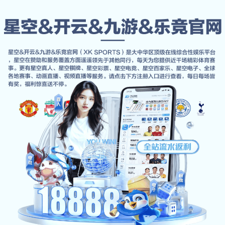
落地项目
落地项目
首页