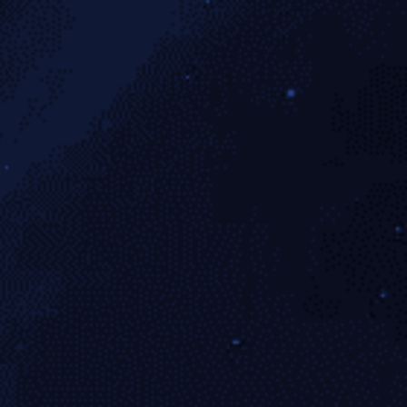
候教练组通过轮换调整球员出场时间，以期保持最佳
凭借更为成熟的战术执行能力，将领先优势牢牢掌
协作能力。他们依靠精准传导球以及不断移动创造空
一切运转的重要枢纽。同时，在防守端，他们采取轮
式。
整体战术执行上还显得稚嫩。他们过于依赖个人突破
应对措施。尽管如此，可以看出他们积极尝试各种战
cal flexibility and execution in preseason matchups.
 execute their game plan effectively proved crucial in
kets showed promise but will need to refine their