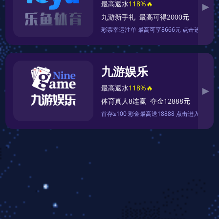
箭季前赛精彩对决回顾与
的对决，不仅展示了两支球队的实力，也为球迷们提供
全面回顾与分析，从比赛背景、球队阵容、比赛过程
将介绍当时的小牛和火箭在季前赛中的表现及其重要
入如何影响比赛；然后，重点回顾比赛进程中的关键
析，探讨各自教练在比赛中所采用的战术理念，以及
球队备战新赛季的重要一环，也是球迷们期待已久的