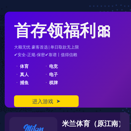
unconditional@icloud.com
沈阳市和平区三好
公司快讯
公司快讯
首页