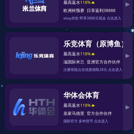
2010年小牛与火
分析
2026-01-10
2010年小牛与火箭的季前赛是一场令人难忘
了一场视觉盛宴。本文将对此次精彩对决进行
及战术分析等四个方面深入探讨。首先，我们
性；接着，分析两队的阵容变化和新球员的加
时刻和决定性因素；最后，通过战术层面的分
这些策略如何影响最终结果。这场赛事不仅是