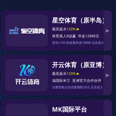
集团服务
接洽
www必赢国际
询价