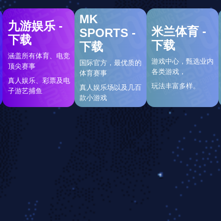
是至关重要的，小牛与火箭之间的对决更是引人关注。小
则经历了一系列人员变动，这使得两队在本场比赛中
能力和坚固的防守体系著称，他们希望通过这场季前
休斯顿地区拥有广泛球迷基础的新兴力量，他们渴望
验新引援效果的重要机会。
部磨合的重要考验。在即将到来的常规赛中，两队都
季做好充分准备。
，新引入了一些具备丰富经验的大牌球员。这些新面孔
度，为主力提供了更多支持。此外，小牛队核心球员