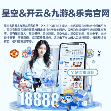
公司快讯
公司快讯
首页