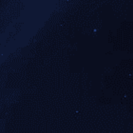
东尼奥马刺与夏洛特黄蜂之间精彩绝伦的一系列交锋，不
青年才俊不断崛起所带来的无限可能。这些比赛中的
成部分，使得NBA联赛更加令人瞩目。
望两支球队继续磨砺自身，以更加强大的姿态迎接新
续关注这些青春洋溢又充满激情的赛事，共同见证历
下一篇