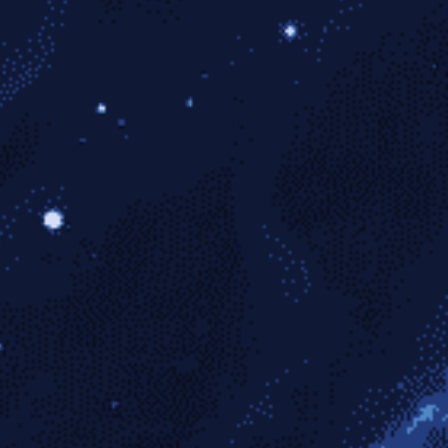
登·海沃德等年轻球员。在鲍尔进入联盟后的第一个赛
均得分上也达到了18+，助攻更是达到7+次。他不
整个团队运转起来，而海沃德则以稳定性著称，为黄
他们不仅具备高超技术，还具备强烈竞争意识，这样
基础。
深刻的是马刺与黄蜂之间的一次激烈交锋。在比赛最后
时，德罗赞接到传球，于禁区内毫不犹豫地跳投命
众，也为马刺奠定了胜局。
，在最后一分钟内通过连续快攻缩小差距。当比赛进
尔把握住机会，上演了一记漂亮的三分投篮，将比分
凝神，全力关注接下来的每一个回合。