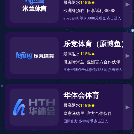
2021年马刺与黄
与关键时刻分析
2026-01-11
2021年，NBA赛季中，圣安东尼奥马刺队
支球队在这个赛季的交锋，不仅展现了各自的
化。本文将从四个方面深入分析这场精彩对决
比赛中的重要时刻以及教练策略的运用。通过
篮球运动深厚的魅力，以及团队合作的重要性
1、双方球队赛季表现