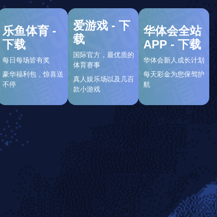
落地项目
公司快讯
集团服务
接洽
www必赢国际
热门资讯