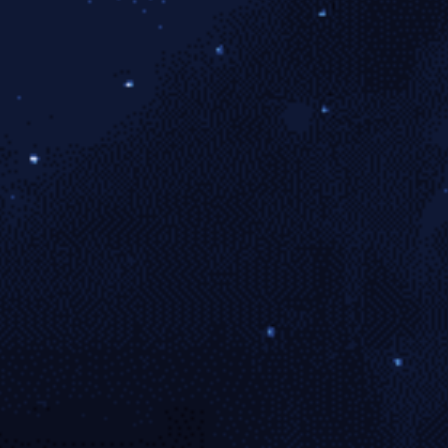
总结：
综上所述，在2021年的NBA赛季中，圣安
仅展示出了两支球队卓越实力，同时也彰显出
亮点及关键瞬间，无疑成为整个赛季的重要组
未来，我们期待更多这样的精彩对决出现，希
的挑战。而作为广大篮球爱好者，我们也将持
史的新篇章！
上一篇