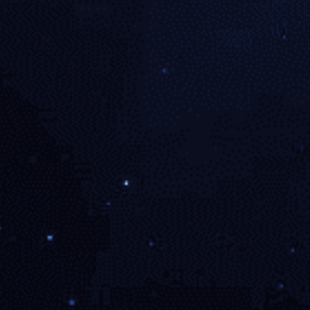
导航
解读
bwin·必赢(中国)437ccm官方网站💖
【六星好评】💖世界顶级真人游戏让生
落地
活更精彩!为国内游戏玩家打造的全球
公司
最顶级乐趣游戏APP,提供下载、入口、
首页、平台、登陆、官网、二十四小时
集团
专属客服在线服务!全球最安全,最信誉,
接洽
最公平的平台运营商!
Sit