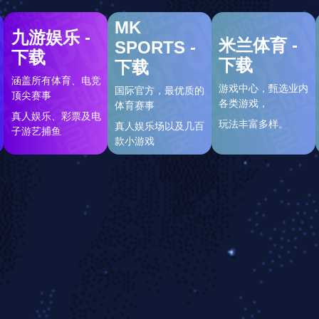
重建并存的赛季。球队在经历了一系列人员变动后，逐
练波波维奇的带领下，球队注重培养年轻人的同时，
防守端给对手施加压力，并利用快速转移球创造进攻
活力和天赋的年轻球员，在这个赛季表现相当出色。
提供了强大的组织能力，还展现出了非凡的得分能力。
迷，为他们赢得了一席之地。
目标和方向，但都展示了顽强拼搏和追求胜利的不懈精
部分。
分析
名关键先生。他在场上的全面表现，不仅能得分，还能
他的投篮命中率始终保持在高水平。此外，德罗赞在关
领导能力使他成为马刺不可或缺的一环。